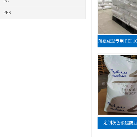
PC
PES
薄壁成型专用 PEI 1
复杂型腔原
定制灰色聚醚酰亚胺 
GY6B416 工控