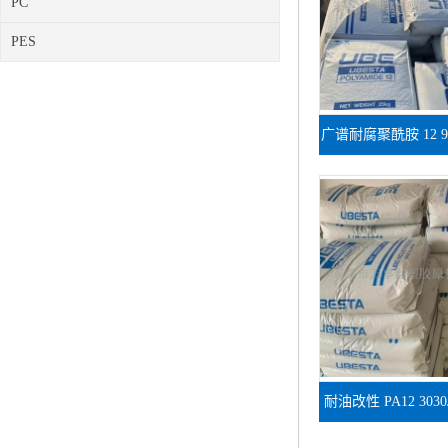
PC
PES
广谱耐腐聚酰胺 12 9
线缆防护挤出
耐油改性 PA12 303
头 易加工通