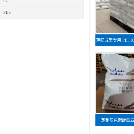
PC
PES
薄壁成型专用 PEI 1
复杂型腔原
定制灰色聚醚酰亚胺 
GY6B416 工控