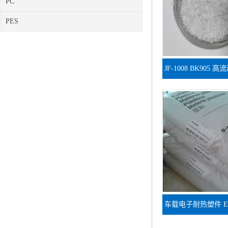
PC
PES
JF-1008 BK905
家电外壳
车载电子耐热塑件 E20
黑色玻纤PE