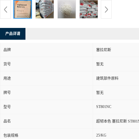
产品详请
品牌
塞拉尼斯
货号
暂无
用途
建筑部件原料
牌号
暂无
ST801NC
型号
品名
超韧本色 塞拉尼斯 ST801
25/KG
包装规格