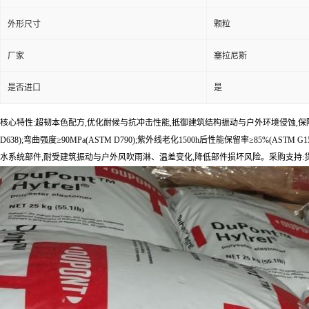
外形尺寸
颗粒
厂家
塞拉尼斯
是否进口
是
核心特性:超韧本色配方,优化耐候与抗冲击性能,抵御建筑结构振动与户外环境侵蚀,保障部件长期使用
D638);弯曲强度≥90MPa(ASTM D790);紫外线老化1500h后性能保留率≥85%(AST
水系统部件,耐受建筑振动与户外风吹雨淋、温差变化,降低部件损坏风险。采购支持: