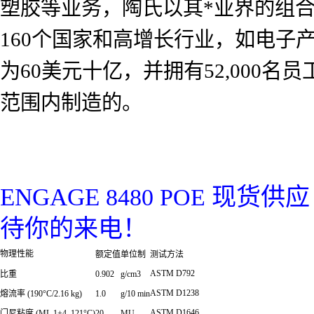
塑胶等业务，陶氏以其*业界的组
160个国家和高增长行业，如电子
为60美元十亿，并拥有52,000名员
范围内制造的。
ENGAGE
现货供应
8480 POE
待你的来电！
物理性能
额定值
单位制
测试方法
ASTM D792
比重
0.902
g/cm3
ASTM D1238
熔流率
(190°C/2.16 kg)
1.0
g/10 min
ASTM D1646
门尼粘度
(ML 1+4, 121°C)
20
MU