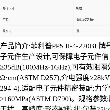
外形尺寸
颗粒
厂家
雪佛龙菲利普
是否进口
是
产品简介:菲利普PPS R-4-22
子元件生产设计,可保障电子元件信
≥35dB(100MHz-1GHz),可有
Ω·cm(ASTM D257),介电强度≥28k
294-4),适配电子元件精密装配;力学性
≥160MPa(ASTM D790)。规格参
干扰、高精度;形态颗粒状;包装25kg/