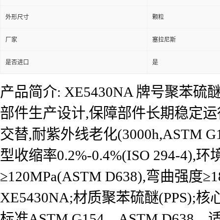
外形尺寸
颗粒
厂家
塞拉尼斯
是否进口
是
产品简介: XE5430NA 牌号聚苯
部件生产设计,保障部件长期稳定运
交替,耐紫外线老化(3000h,ASTM 
型收缩率0.2%-0.4%(ISO 294
≥120MPa(ASTM D638),弯曲强
XE5430NA;材质聚苯硫醚(PPS)
标准ASTM G154、ASTM D