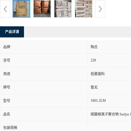
产品详请
品牌
陶氏
228
货号
用途
低雾度料
牌号
暂无
1601-2LM
型号
品名
硫酸根离子聚合物 Surlyn 
包装规格