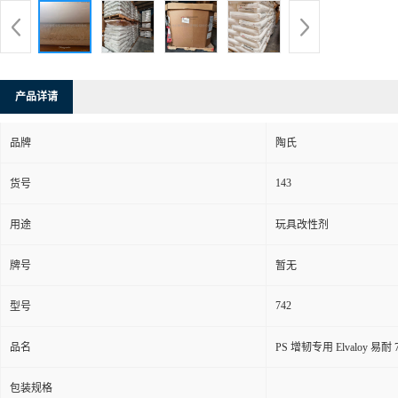
产品详请
品牌
陶氏
143
货号
用途
玩具改性剂
牌号
暂无
742
型号
品名
PS 增韧专用 Elvaloy 易耐
包装规格