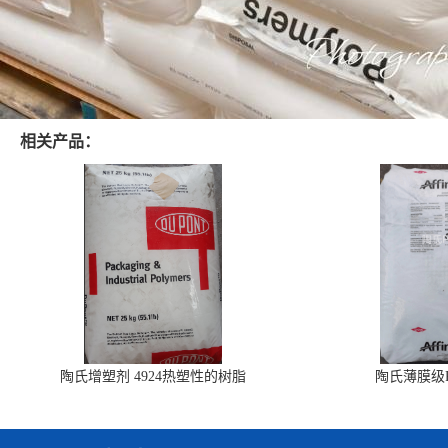
相关产品：
陶氏增塑剂 4924热塑性的树脂
陶氏薄膜级PO