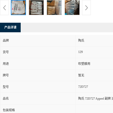
产品详请
品牌
陶氏
129
货号
用途
吹塑膜用
牌号
暂无
72D727
型号
品名
陶氏 72D727 Appeel 
包装规格