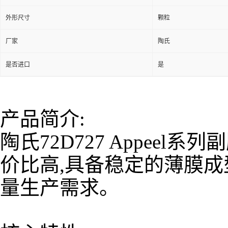
外形尺寸
颗粒
厂家
陶氏
是否进口
是
产品简介:
陶氏72D727 Appee
价比高,具备稳定的薄膜成
量生产需求。