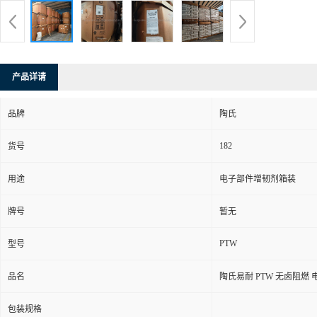
产品详请
品牌
陶氏
182
货号
用途
电子部件增韧剂箱装
牌号
暂无
PTW
型号
品名
陶氏易耐 PTW 无卤阻燃
包装规格