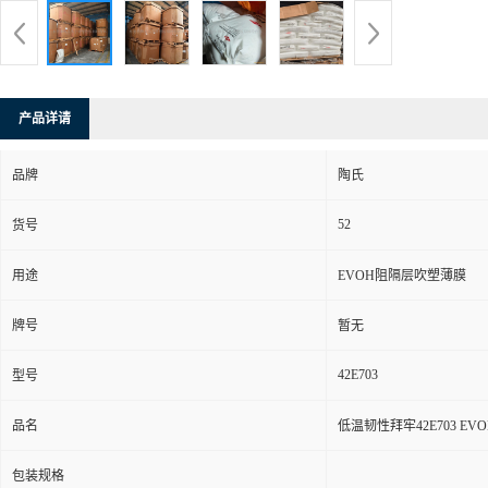
产品详请
品牌
陶氏
52
货号
用途
EVOH阻隔层吹塑薄膜
牌号
暂无
42E703
型号
品名
低温韧性拜牢42E703 E
包装规格