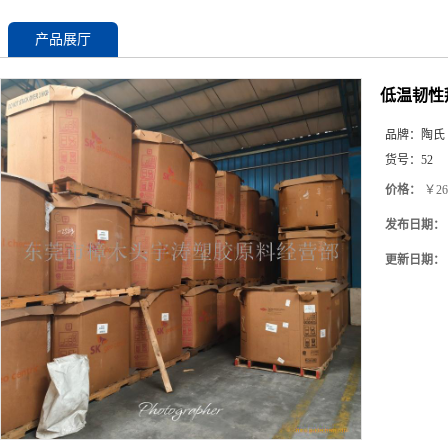
产品展厅
低温韧性拜
品牌：
陶氏
货号：
52
价格：
￥26
发布日期：
更新日期：