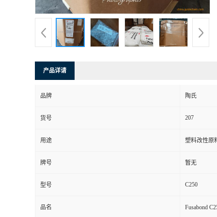
产品详请
品牌
陶氏
207
货号
用途
塑料改性原
牌号
暂无
C250
型号
品名
Fusabond