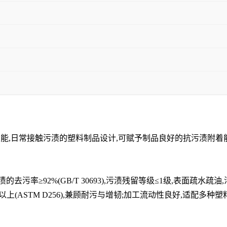
的耐污性能,日常接触污渍的塑料制品设计,可赋予制品良好的抗污渍附
≥92%(GB/T 30693),污渍残留等级≤1级,表面疏水疏油,
上(ASTM D256),兼顾耐污与增韧;加工流动性良好,适配多种