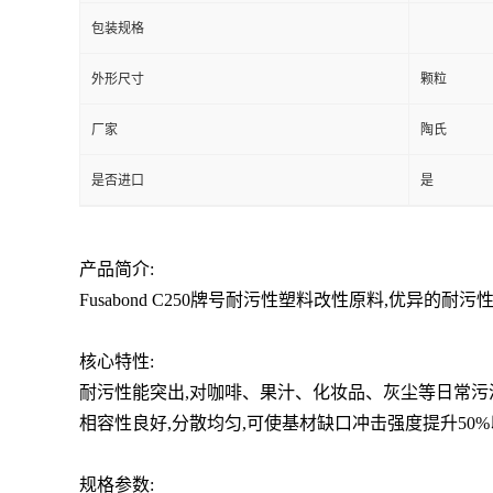
包装规格
外形尺寸
颗粒
厂家
陶氏
是否进口
是
产品简介:
Fusabond C250牌号耐污性塑料改性原料,优异
核心特性:
耐污性能突出,对咖啡、果汁、化妆品、灰尘等日常污渍的去污率
相容性良好,分散均匀,可使基材缺口冲击强度提升50%以
规格参数: