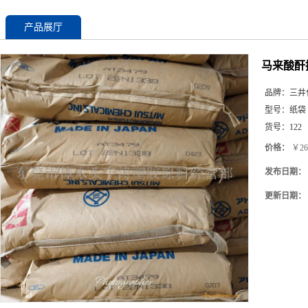
产品展厅
马来酸酐接
品牌：
三井
型号：
纸袋
货号：
122
价格：
￥26
发布日期：
更新日期：