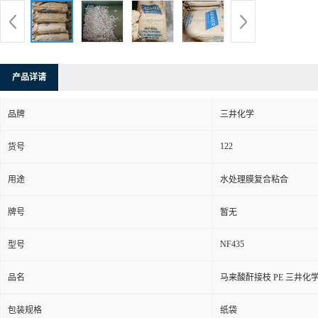
产品详请
品牌
三井化学
122
货号
用途
水处理膜复合粘合
牌号
暂无
NF435
型号
品名
马来酸酐接枝 PE 三井化学
包装规格
纸袋