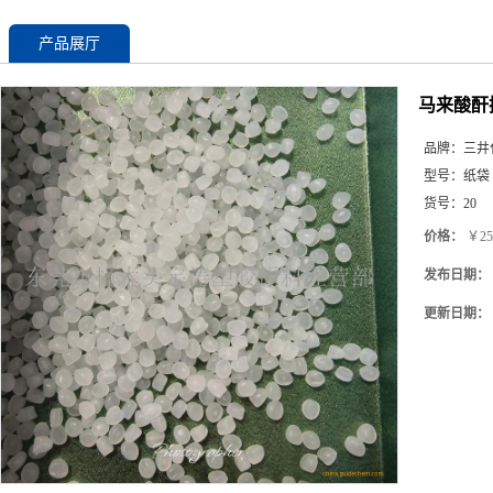
产品展厅
马来酸酐接
品牌：
三井
型号：
纸袋
货号：
20
价格：
￥25
发布日期：
更新日期：