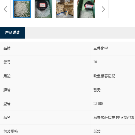
产品详请
品牌
三井化学
20
货号
用途
吹塑相容适配
牌号
暂无
L2100
型号
品名
马来酸酐接枝 PE ADMER
包装规格
纸袋