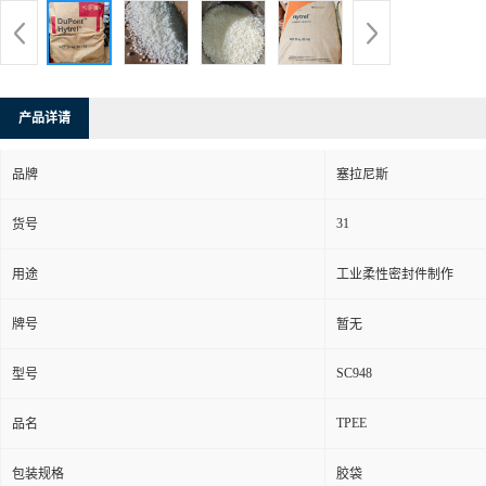
产品详请
品牌
塞拉尼斯
31
货号
用途
工业柔性密封件制作
牌号
暂无
SC948
型号
TPEE
品名
包装规格
胶袋