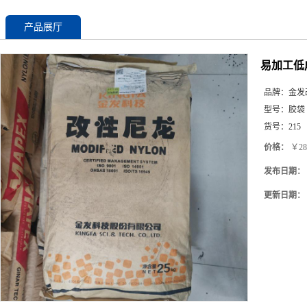
产品展厅
易加工低成
品牌：
金发
型号：
胶袋
货号：
215
价格：
￥28
发布日期：
更新日期：