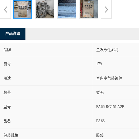
产品详请
品牌
金发改性尼龙
179
货号
用途
室内电气装饰件
牌号
暂无
PA66-RG151 A2B
型号
PA66
品名
包装规格
胶袋