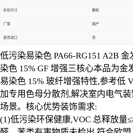
外形尺寸
颗粒
厂家
国产
是否进口
否
低污染易染色 PA66-RG151 A
染色 15% GF 增强三核心本品为金发
易染色 15% 玻纤增强特性,参考低 
加专用色母分散剂,解决室内电气装
场景。核心优势装饰需求:
(1)低污染环保健康,VOC 总释放量≤8μgC/
醛、苯类有害物质未检出,符合欧盟 E