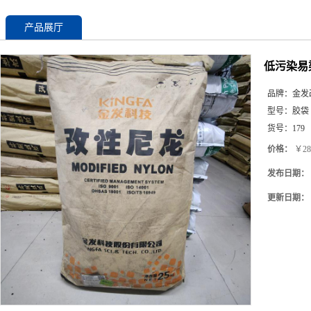
产品展厅
低污染易染
品牌：
金发
型号：
胶袋
货号：
179
价格：
￥28
发布日期：
更新日期：