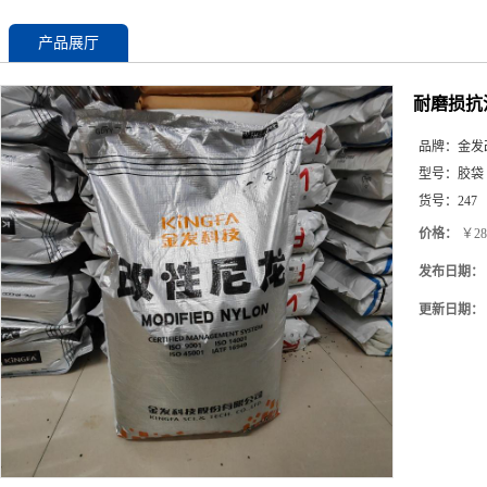
产品展厅
耐磨损抗油
品牌：
金发
型号：
胶袋
货号：
247
价格：
￥28
发布日期：
更新日期：