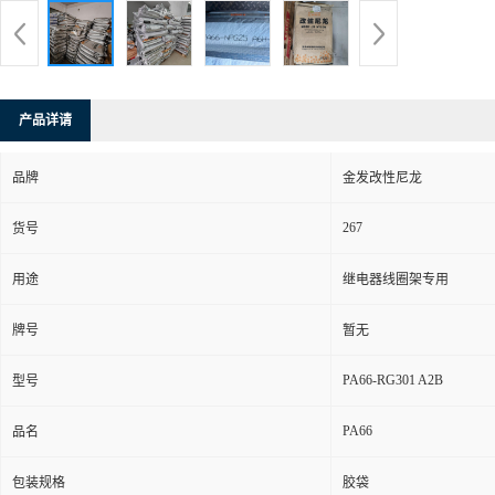
产品详请
品牌
金发改性尼龙
267
货号
用途
继电器线圈架专用
牌号
暂无
PA66-RG301 A2B
型号
PA66
品名
包装规格
胶袋