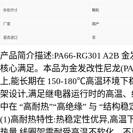
外形尺寸
颗粒
厂家
国产
是否进口
否
产品简介描述:PA66-RG301 A
核心满足。本品为金发改性尼龙(PA66-
上,能长期在 150-180℃高温
架设计,满足继电器运行时的高温
中在 “高耐热”“高绝缘” 与 “结
(1)高耐热特性:热稳定性优异,
热量,线圈架需耐受高温不软化、不