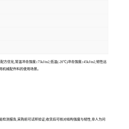
,常温冲击强度≥75kJ/m2,低温(-20℃)冲击强度≥45kJ/m2,韧性远
,通用机械配件料的使用场景。
能检测报告,采购前可试样验证;收货后可核对结构强度与韧性,非人为问