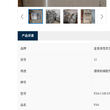
产品详请
品牌
金发改性尼
12
货号
用途
通用机械配
牌号
PA6-C100 E
型号
PA6
品名