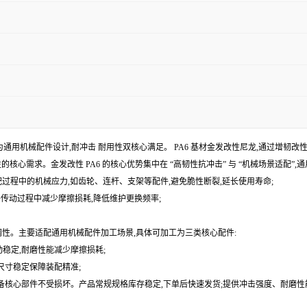
专为通用机械配件设计,耐冲击 耐用性双核心满足。 PA6 基材金发改性尼龙,通过增韧改性配方优化
的核心需求。金发改性 PA6 的核心优势集中在 “高韧性抗冲击” 与 “机械场景适配”
装配过程中的机械应力,如齿轮、连杆、支架等配件,避免脆性断裂,延长使用寿命;
械配件传动过程中减少摩擦损耗,降低维护更换频率;
协调性。主要适配通用机械配件加工场景,具体可加工为三类核心配件:
动稳定,耐磨性能减少摩擦损耗;
尺寸稳定保障装配精准;
护设备核心部件不受损坏。产品常规规格库存稳定,下单后快速发货;提供冲击强度、耐磨性