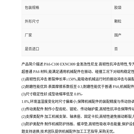
包装规格
胶袋
外形尺寸
颗粒
厂家
国产
是否进口
否
产品简介描述:PA6-C100 EXNC009 金发改性尼龙 高韧性抗冲击特性,
超普通 PA6 材料,能满足通用机械配件在振动、碰撞工况下对结构稳定性
(1)高韧性抗冲击:断裂伸长率≥150%,能吸收机械运行时的振动冲击与
(2)耐磨性能优异:表面摩擦系数低至 0.3,耐磨性能优于普通 PA6,机
(3)尺寸稳定性好:成型收缩率低至 0.8%-
1.0%,环境温湿度变化时尺寸偏差小,保障机械配件的装配精度与传动
(1)传动类配件:制作小型齿轮、链轮、传动轴护套,高韧性抗冲击保障传
(2)支撑类配件:加工机械支架、轴承座、固定卡扣,高韧性避免振动断裂,
(3)防护类配件:制作机械防护挡板、缓冲垫,高韧性吸收冲击能量,保
题支持退换,技术团队提供机械配件加工工艺指导,采购无忧。