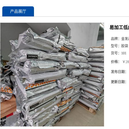
产品展厅
易加工低成
品牌：
金发
型号：
胶袋
货号：
101
价格：
￥28
发布日期：
更新日期：