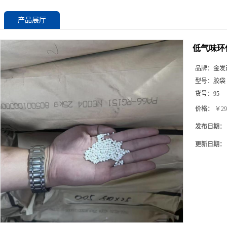
产品展厅
低气味环保
品牌：
金发
型号：
胶袋
货号：
95
价格：
￥29
发布日期：
更新日期：