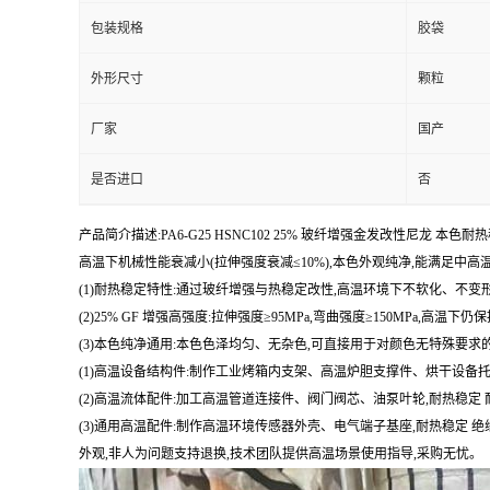
包装规格
胶袋
外形尺寸
颗粒
厂家
国产
是否进口
否
产品简介描述:PA6-G25 HSNC102 25% 玻纤增强金发改性尼龙 本
高温下机械性能衰减小(拉伸强度衰减≤10%),本色外观纯净,能满足中高温
(1)耐热稳定特性:通过玻纤增强与热稳定改性,高温环境下不软化、不变
(2)25% GF 增强高强度:拉伸强度≥95MPa,弯曲强度≥150MPa,
(3)本色纯净通用:本色色泽均匀、无杂色,可直接用于对颜色无特殊要
(1)高温设备结构件:制作工业烤箱内支架、高温炉胆支撑件、烘干设备托
(2)高温流体配件:加工高温管道连接件、阀门阀芯、油泵叶轮,耐热稳定 
(3)通用高温配件:制作高温环境传感器外壳、电气端子基座,耐热稳定
外观,非人为问题支持退换,技术团队提供高温场景使用指导,采购无忧。