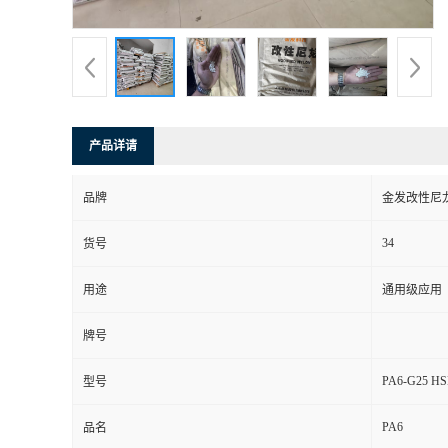
产品详请
品牌
金发改性尼
34
货号
用途
通用级应用
牌号
PA6-G25 H
型号
PA6
品名