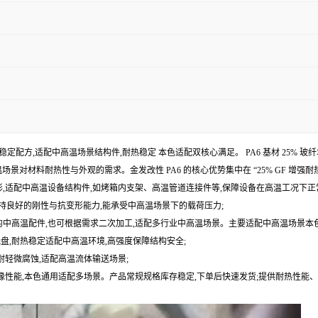
色耐热稳定配方,适配中高温场景结构件,耐热稳定 本色适配双核心满足。 PA6 基材 25% 
场景对材料耐热性与外观的需求。金发改性 PA6 的核心优势集中在 “25% GF 增强耐
形,适配中高温设备结构件,如烤箱内支架、高温管道连接件等,保障设备在高温工况下正
高温下仍保持良好的刚性与抗变形能力,能承受中高温场景下的载荷压力;
求的中高温配件,也可根据需求二次加工,适配多行业中高温场景。主要适配中高温场景本
盘,耐热稳定适配中高温环境,高强度保障结构安全;
耐轻微腐蚀,适配高温流体输送场景;
 绝缘性能,本色通用适配多场景。产品常规规格库存稳定,下单后快速发货;提供耐热性能