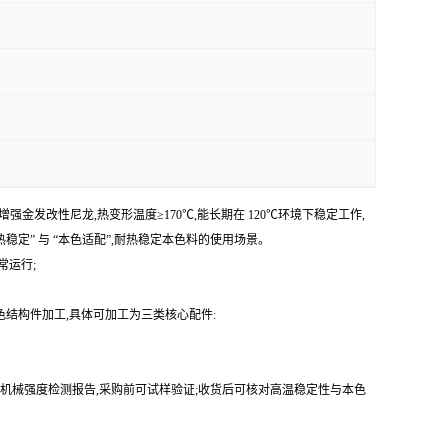
玻纤增强金发改性尼龙,热变形温度≥170℃,能长期在 120℃环境下稳定工作,
热稳定” 与 “本色适配”,耐热稳定本色料的使用场景。
常运行;
色结构件加工,具体可加工为三类核心配件:
、机械强度检测报告,采购前可试样验证;收货后可核对高温稳定性与本色