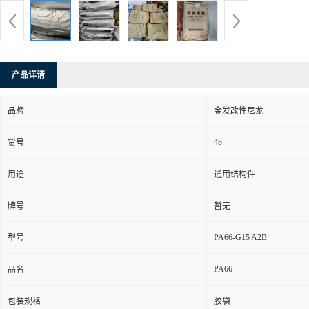
产品详请
品牌
金发改性尼龙
48
货号
用途
通用结构件
牌号
暂无
PA66-G15 A2B
型号
PA66
品名
包装规格
胶袋