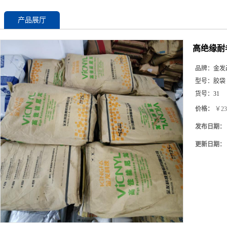
产品展厅
高绝缘耐老
品牌：
金发
型号：
胶袋
货号：
31
价格：
￥23
发布日期：
更新日期：