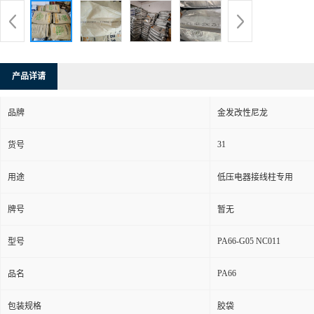
产品详请
品牌
金发改性尼龙
31
货号
用途
低压电器接线柱专用
牌号
暂无
PA66-G05 NC011
型号
PA66
品名
包装规格
胶袋