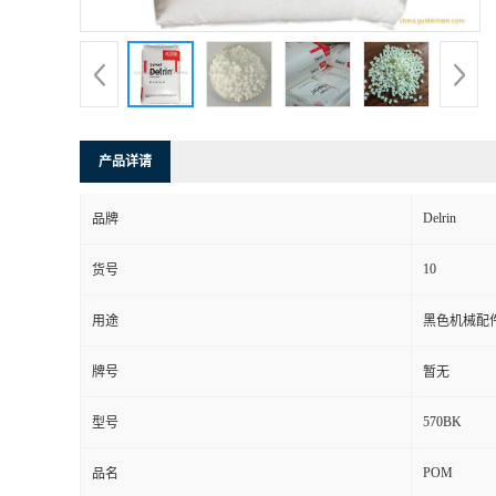
产品详请
Delrin
品牌
10
货号
用途
黑色机械配
牌号
暂无
570BK
型号
POM
品名