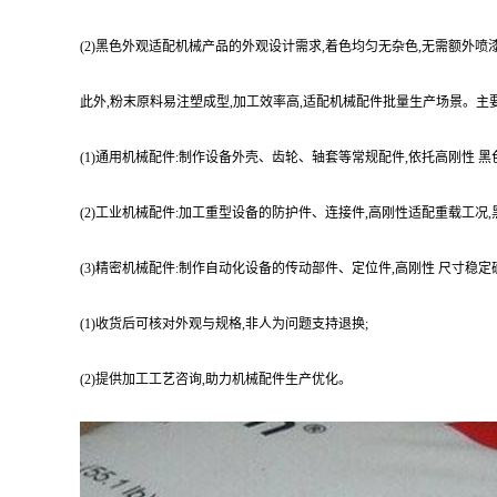
(2)黑色外观适配机械产品的外观设计需求,着色均匀无杂色,无需额外喷
此外,粉末原料易注塑成型,加工效率高,适配机械配件批量生产场景。主
(1)通用机械配件:制作设备外壳、齿轮、轴套等常规配件,依托高刚性 黑
(2)工业机械配件:加工重型设备的防护件、连接件,高刚性适配重载工况
(3)精密机械配件:制作自动化设备的传动部件、定位件,高刚性 尺寸
(1)收货后可核对外观与规格,非人为问题支持退换;
(2)提供加工工艺咨询,助力机械配件生产优化。