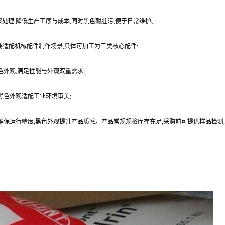
漆处理,降低生产工序与成本,同时黑色耐脏污,便于日常维护。
要适配机械配件制作场景,具体可加工为三类核心配件:
色外观,满足性能与外观双重需求;
,黑色外观适配工业环境审美;
稳定确保运行精度,黑色外观提升产品质感。产品常规规格库存充足,采购前可提供样品检测