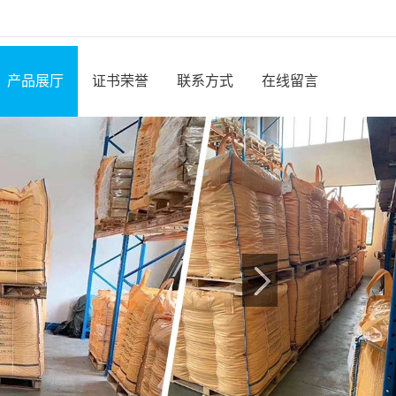
产品展厅
证书荣誉
联系方式
在线留言