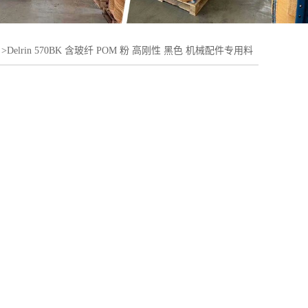
>
Delrin 570BK 含玻纤 POM 粉 高刚性 黑色 机械配件专用料