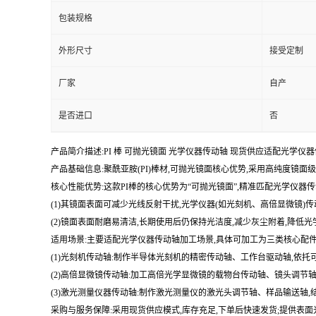
包装规格
外形尺寸
接受定制
厂家
自产
是否进口
否
产品简介描述:PI 棒 可抛光镜面 光学仪器传动轴 现货供应适配光学
产品基础信息:聚酰亚胺(PI)棒材,可抛光镜面核心优势,采用高纯度镜面
核心性能优势:这款PI棒的核心优势为“可抛光镜面”,精准匹配光学仪器
(1)其镜面表面可减少光线反射干扰,光学仪器(如光刻机、高倍显微镜
(2)镜面表面耐磨易清洁,长期使用后仍保持光洁度,减少灰尘附着,降低
适用场景:主要适配光学仪器传动轴加工场景,具体可加工为三类核心配件
(1)光刻机传动轴:制作半导体光刻机的精密传动轴、工作台驱动轴,依
(2)高倍显微镜传动轴:加工高倍光学显微镜的载物台传动轴、镜头调节
(3)激光测量仪器传动轴:制作激光测量仪的激光头调节轴、样品输送轴
采购与服务保障:采用现货供应模式,库存充足,下单后快速发货;提供表