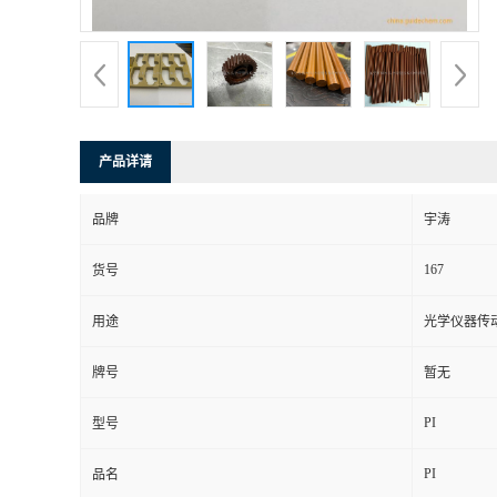
产品详请
品牌
宇涛
167
货号
用途
光学仪器传
牌号
暂无
PI
型号
PI
品名