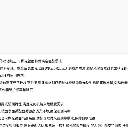
仪器传动轴加工,可抛光镜面特性精准匹配需求
级原料制成。抛光后表面光洁度达Ra≤0.02μm,无划痕杂质,能满足光学仪器对表面精度
传动轴的使用需求。
)传动轴需在光学环境中工作,用该棒材制作的轴体能避免杂光反射影响成像质量,保障仪
光学仪器维护频率与难度
:
托可抛光镜面特性,满足光刻机纳米级精度需求
轴,镜面表面适配显微镜高透光环境,确保观测清晰
,结合可抛光镜面与高精度,适配仪器微米级测量需求,保障数据准确
面光洁度检测报告,确保镜面达标;收货后可核对抛光效果与精度,非人为问题支持退换,