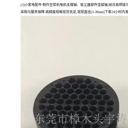
(3)小家电配件:制作豆浆机电机支撑轴、吸尘器部件连接轴,结合易焊接
采购与服务保障:高精度规格现货充足,常规直径(3-30mm)下单24