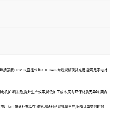
强度≥16MPa,直径公差≤±0.02mm,常规规格现货充足,能满足家电对
如电机护罩拼接),提升生产效率,降低加工成本,同时环保材质无异味,契合
货,家电厂商可快速补充库存,避免因缺料延误批量生产,保障订单交付时效