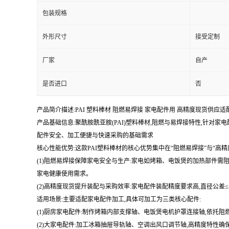
包装规格
外形尺寸
接受定制
厂家
自产
是否进口
否
产品简介描述:PAI 塑料棒材 阻燃易焊接 家电配件用 高精度现货供应
产品基础信息:聚酰胺酰亚胺(PAI)塑料棒材,阻燃与易焊接特性,针对家电配
配件安全、加工便捷与快速采购的基础需求
核心性能优势:这款PAI塑料棒材的核心优势集中在“阻燃易焊接”与“高
(1)阻燃易焊接保障家电安全与生产:家电如烤箱、电饭煲的加热部件需阻燃
家电健康使用需求。
(2)高精度现货提升装配与采购效率:家电配件装配精度要求高,直径公差≤
适用场景:主要适配家电配件加工,具体可加工为三类核心配件:
(1)厨房家电配件:制作烤箱内部支撑轴、电饭煲电机护罩连接轴,依托阻
(2)大家电配件:加工冰箱抽屉导轨轴、空调出风口调节轴,高精度特性确