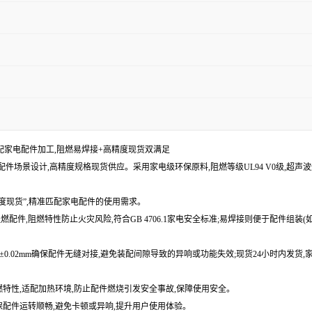
适配家电配件加工,阻燃易焊接+高精度现货双满足
件场景设计,高精度规格现货供应。采用家电级环保原料,阻燃等级UL94 V0级,超声波焊接
精度现货”,精准匹配家电配件的使用需求。
配件,阻燃特性防止火灾风险,符合GB 4706.1家电安全标准;易焊接则便于配件组装(
±0.02mm确保配件无缝对接,避免装配间隙导致的异响或功能失效;现货24小时内发
燃特性,适配加热环境,防止配件燃烧引发安全事故,保障使用安全。
保配件运转顺畅,避免卡顿或异响,提升用户使用体验。