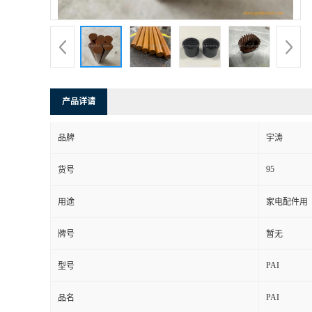
产品详请
品牌
宇涛
95
货号
用途
家电配件用
牌号
暂无
PAI
型号
PAI
品名