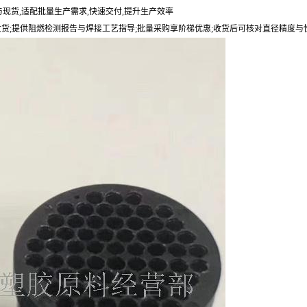
与现货,适配批量生产需求,快速交付,提升生产效率
小时内发货;提供阻燃检测报告与焊接工艺指导;批量采购享阶梯优惠;收货后可核对直径精度