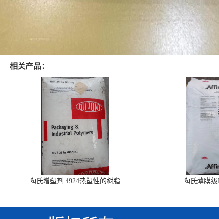
相关产品：
陶氏增塑剂 4924热塑性的树脂
陶氏薄膜级PO