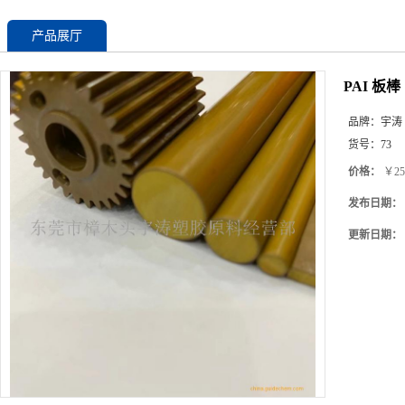
产品展厅
PAI 板
品牌：
宇涛
货号：
73
价格：
￥25
发布日期：
更新日期：