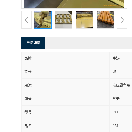
产品详请
品牌
宇涛
59
货号
用途
液压设备用
牌号
暂无
PAI
型号
PAI
品名