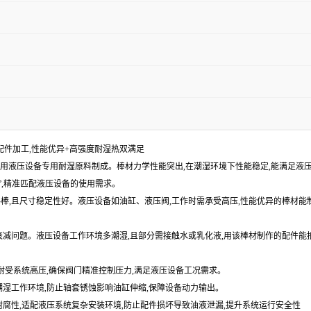
备配件加工,性能优异+高强度耐湿热双满足
特性,采用液压设备专用耐湿原料制成。棒材力学性能突出,在潮湿环境下性能稳定,能满足
热”,精准匹配液压设备的使用需求。
料棒,且尺寸稳定性好。液压设备如油缸、液压阀,工作时需承受高压,性能优异的棒材能
能衰减问题。液压设备工作环境多潮湿,且部分需接触水或乳化液,用该棒材制作的配件能
,耐受系统高压,确保阀门精准控制压力,满足液压设备工况需求。
缸潮湿工作环境,防止轴套锈蚀影响油缸伸缩,保障设备动力输出。
与耐腐性,适配液压系统复杂安装环境,防止配件损坏导致油液泄漏,提升系统运行安全性