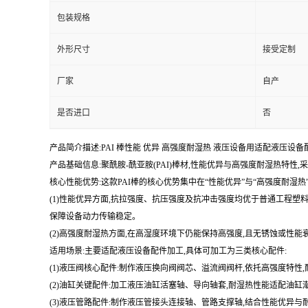
包装规格
外形尺寸
接受定制
厂家
自产
是否进口
否
产品简介描述:PAI 棒性能 优异 高强度耐湿热 液压设备用适配液压设
产品基础信息:聚酰胺-酰亚胺(PAI)棒材,性能优异与高强度耐湿热
核心性能优势:这款PAI棒的核心优势集中在“性能优异”与“高强度耐湿
(1)性能优异方面,抗拉强度、抗压强度及抗冲击强度均优于普通工程塑
保障设备动力传输稳定。
(2)高强度耐湿热方面,在高湿度环境下仍能保持高强度,且无锈蚀或性
适用场景:主要适配液压设备配件加工,具体可加工为三类核心配件:
(1)液压阀核心配件:制作液压换向阀阀芯、溢流阀阀杆,依托高强度特性
(2)油缸关键配件:加工液压油缸活塞轴、导向轴套,耐湿热性能适配油
(3)液压管路配件:制作液压管接头连接轴、管路支撑轴,结合性能优异