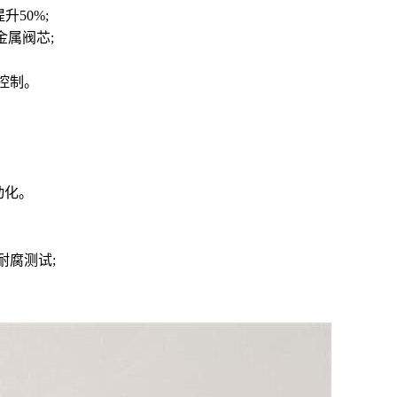
升50%;
金属阀芯;
动控制。
动化。
/耐腐测试;