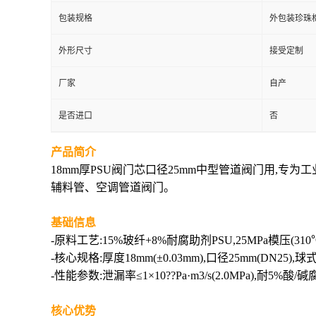
包装规格
外包装珍珠
外形尺寸
接受定制
厂家
自产
是否进口
否
产品简介
18mm厚PSU阀门芯口径25mm中型管道阀门用,专为
辅料管、空调管道阀门。
基础信息
-原料工艺:15%玻纤+8%耐腐助剂PSU,25MPa模压(
-核心规格:厚度18mm(±0.03mm),口径25mm(DN25),球
-性能参数:泄漏率≤1×10??Pa·m3/s(2.0MPa),耐5%酸/
核心优势