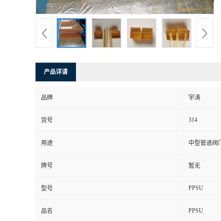
产品详请
品牌
宇涛
314
货号
用途
中型管道阀
牌号
暂无
PPSU
型号
PPSU
品名