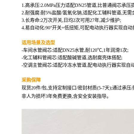
1.高承压:2.0MPa压力适配DN25管道,比普通阀芯承压提
2.耐强腐:耐5%盐酸/氢氧化钠,适配化工辅料管道,无需
3.长寿命:2万次开关,日均2次可用27年,减少维护;
4.易自动化:90°开关+低扭矩,可配电动执行器实现自
适用场景及选型
-车间水管阀芯:适配DN25水管,耐120℃,1年润滑1次;
-化工辅料管阀芯:适配酸碱管道,选耐腐壳体搭配;
-空调主管阀芯:适配冷冻水管道,配电动执行器实现自
采购保障
现货20件/包,支持定制接口/密封材质(5-7天);通过承压
非人为损坏3年免费更换,含安全安装指导。