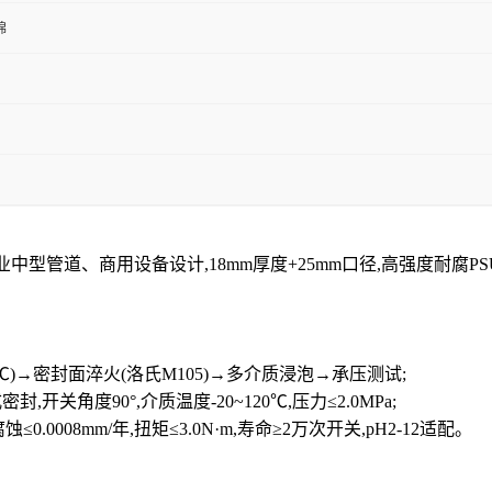
棉
工业中型管道、商用设备设计,18mm厚度+25mm口径,高强度耐腐
310℃)→密封面淬火(洛氏M105)→多介质浸泡→承压测试;
式密封,开关角度90°,介质温度-20~120℃,压力≤2.0MPa;
碱腐蚀≤0.0008mm/年,扭矩≤3.0N·m,寿命≥2万次开关,pH2-12适配。