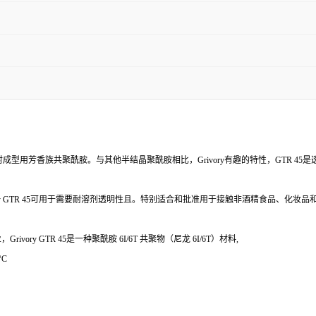
，注射成型用芳香族共聚酰胺。与其他半结晶聚酰胺相比，Grivory有趣的特性，GTR 4
y GTR 45可用于需要耐溶剂透明性且。特别适合和批准用于接触非酒精食品、化妆品和
ry GTR 45是一种聚酰胺 6I/6T 共聚物（尼龙 6I/6T）材料,
°C