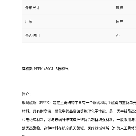
外形尺寸
颗粒
厂家
国产
是否进口
否
威格斯 PEEK 450GL15低释气
简介：
聚醚醚酮（PEEK）是在主链结构中含有一个酮键和两个醚键的重复单
材料。具有耐高温、耐化学药品腐蚀等物理化学性能，是一类半结晶高
和电绝缘材料，可与玻璃纤维或碳纤维复合制备增强材料。一般采用与
醚类高聚物。这种材料在航空航天领域、医疗器械领域（作为人工骨修