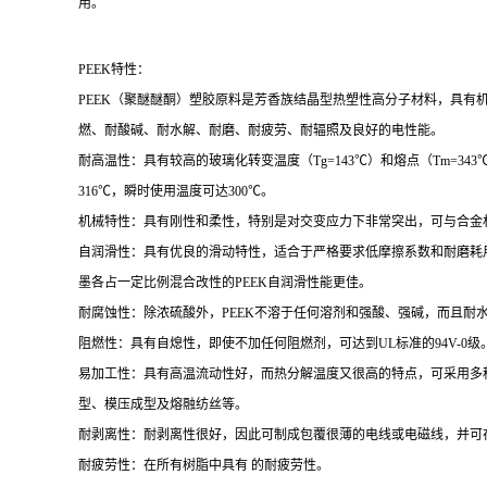
用。
PEEK特性：
PEEK（聚醚醚酮）塑胶原料是芳香族结晶型热塑性高分子材料，具有
燃、耐酸碱、耐水解、耐磨、耐疲劳、耐辐照及良好的电性能。
耐高温性：具有较高的玻璃化转变温度（Tg=143℃）和熔点（Tm=34
316℃，瞬时使用温度可达300℃。
机械特性：具有刚性和柔性，特别是对交变应力下非常突出，可与合金
自润滑性：具有优良的滑动特性，适合于严格要求低摩擦系数和耐磨耗
墨各占一定比例混合改性的PEEK自润滑性能更佳。
耐腐蚀性：除浓硫酸外，PEEK不溶于任何溶剂和强酸、强碱，而且耐
阻燃性：具有自熄性，即使不加任何阻燃剂，可达到UL标准的94V-0级
易加工性：具有高温流动性好，而热分解温度又很高的特点，可采用多
型、模压成型及熔融纺丝等。
耐剥离性：耐剥离性很好，因此可制成包覆很薄的电线或电磁线，并可
耐疲劳性：在所有树脂中具有 的耐疲劳性。