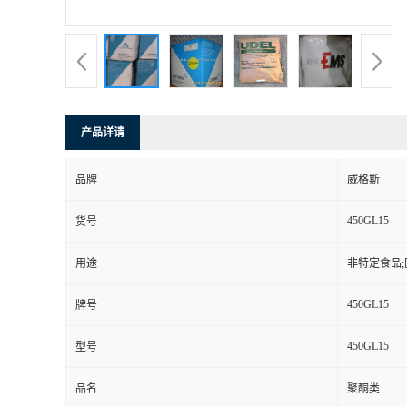
产品详请
品牌
威格斯
450GL15
货号
用途
非特定食品;
450GL15
牌号
450GL15
型号
品名
聚酮类