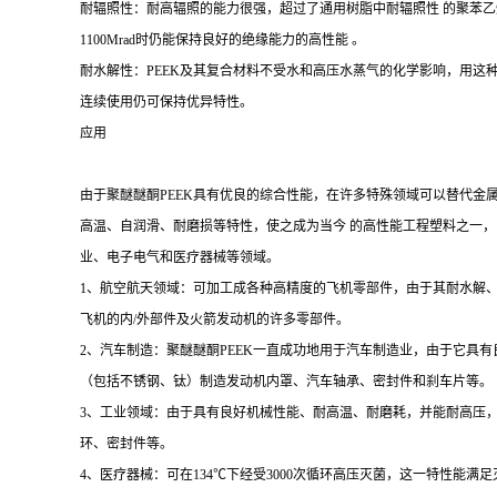
耐辐照性：耐高辐照的能力很强，超过了通用树脂中耐辐照性 的聚苯乙
1100Mrad时仍能保持良好的绝缘能力的高性能 。
耐水解性：PEEK及其复合材料不受水和高压水蒸气的化学影响，用这
连续使用仍可保持优异特性。
应用
由于聚醚醚酮PEEK具有优良的综合性能，在许多特殊领域可以替代金
高温、自润滑、耐磨损等特性，使之成为当今 的高性能工程塑料之一
业、电子电气和医疗器械等领域。
1、航空航天领域：可加工成各种高精度的飞机零部件，由于其耐水解
飞机的内/外部件及火箭发动机的许多零部件。
2、汽车制造：聚醚醚酮PEEK一直成功地用于汽车制造业，由于它具
（包括不锈钢、钛）制造发动机内罩、汽车轴承、密封件和刹车片等。
3、工业领域：由于具有良好机械性能、耐高温、耐磨耗，并能耐高压
环、密封件等。
4、医疗器械：可在134℃下经受3000次循环高压灭菌，这一特性能满