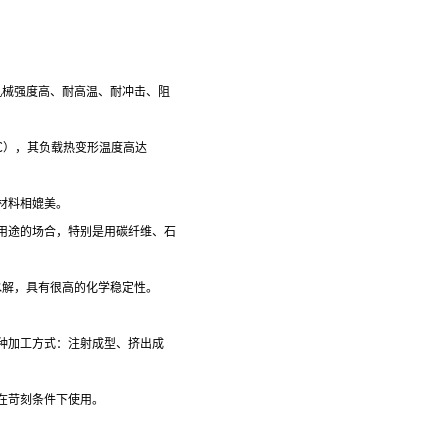
机械强度高、耐高温、耐冲击、阻
3℃），其负载热变形温度高达
材料相媲美。
用途的场合，特别是用碳纤维、石
水解，具有很高的化学稳定性。
。
种加工方式：注射成型、挤出成
在苛刻条件下使用。