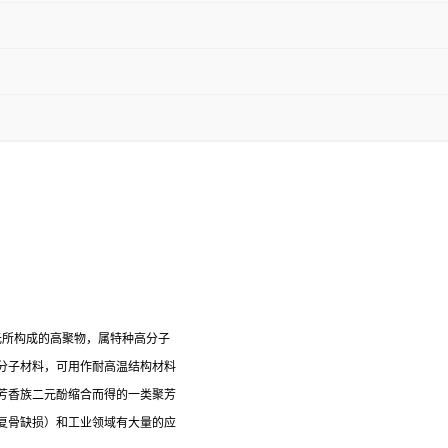
元所构成的高聚物，属特种高分子
分子材料，可用作耐高温结构材料
芳香族二元酚缩合而得的一类聚芳
复骨缺损）和工业领域有大量的应