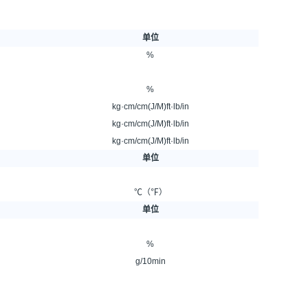
单位
%
%
kg·cm/cm(J/M)ft·lb/in
kg·cm/cm(J/M)ft·lb/in
kg·cm/cm(J/M)ft·lb/in
单位
℃（℉）
单位
%
g/10min