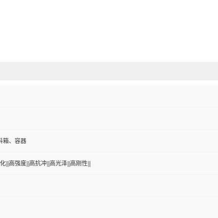
料箱、容器
|||高强度|||高抗冲|||高光泽|||高刚性|||