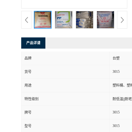
产品详请
品牌
台塑
3015
货号
用途
塑料桶、塑
特性级别
耐低温|||耐老化
3015
牌号
3015
型号