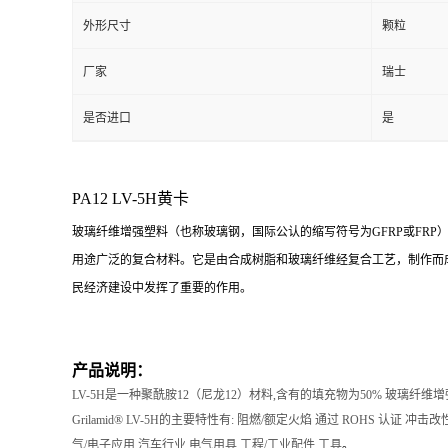
外形尺寸
颗粒
厂家
瑞士
是否进口
是
PA12 LV-5H黄卡
玻璃纤维增强塑料（也称玻璃钢，国际公认的缩写符号为GFRP或FRP
用途广泛的复合材料。它是由合成树脂和玻璃纤维经复合工艺，制作而
民经济建设中发挥了重要的作用。
产品说明：
LV-5H是一种聚酰胺12（尼龙12）材料,含有的填充物为50% 玻璃纤
Grilamid® LV-5H的主要特性有: 阻燃/额定火焰 通过 ROHS 认证 冲
气/电子应用 汽车行业 电气用具 工程/工业配件 工具
。