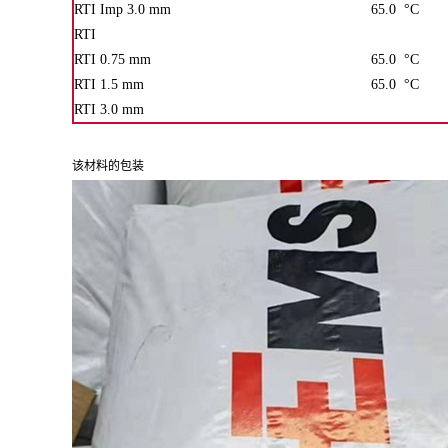
RTI Imp 3.0 mm
65.0
°C
RTI
RTI 0.75 mm
65.0
°C
RTI 1.5 mm
65.0
°C
RTI 3.0 mm
该材料的包装