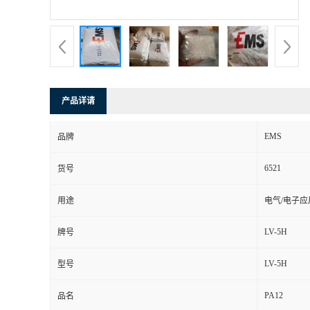
产品详请
EMS
品牌
6521
货号
用途
电气/电子应
LV-5H
牌号
LV-5H
型号
PA12
品名