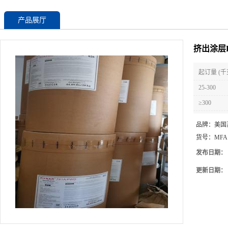
产品展厅
挤出涂层P
起订量 (千
25-300
≥300
品牌：
美国
货号：
MFA 
发布日期：
更新日期：