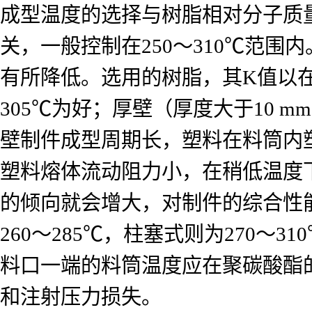
成型温度的选择与树脂相对分子质
关，一般控制在
250
～
310℃
范围内
有所降低。选用的树脂，其
K
值以
305℃
为好；厚壁（厚度大于
10 mm
壁制件成型周期长，塑料在料筒内
塑料熔体流动阻力小，在稍低温度
的倾向就会增大，对制件的综合性
260
～
285℃
，柱塞式则为
270
～
31
料口一端的料筒温度应在聚碳酸酯
和注射压力损失。