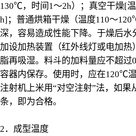
130℃
，时间
1
～
2h
）；真空干燥
[
温
h]
；普通烘箱干燥（温度
110
～
120
深，容易造成性能下降。于燥后水
加设加热装置（红外线灯或电加热
脂再吸湿。料斗的加料量应不超过
0
容器内保存。使用时，应在
120℃
注射机上米用
“
对空注射
”
法，如果
条，即为合格。
2
．成型温度