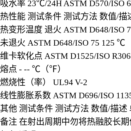
吸水率 23℃/24H
ASTM D570/ISO 6
热性能
测试条件
测试方法
数值/描
热变形温度
退火
ASTM D648/ISO 7
未退火
ASTM D648/ISO 75
125
℃
维卡软化点
ASTM D1525/ISO R306
熔点
-
--
℃（℉）
燃烧性（率）
UL94
V-2
线性膨胀系数
ASTM D696/ISO 113
其他
测试条件
测试方法
数值/描述
备注
在射出周期中勿将热融胶长期