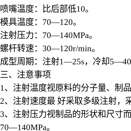
喷嘴温度：比后部低
10
。
模具温度：
70—120
。
注射压力：
70—140MPa
。
螺杆转速：
30—120r/min
。
成型周期：注射
1—25s
，冷却
5—40
三、注意事项
1
、注射温度视原料的分子量、制
2
、注射速度最 好采取多级注射，
3
、注射压力视制品的形状和尺寸
70—140MPa
。