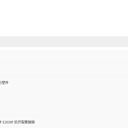
形塑件
E2020P 抗开裂聚醚砜