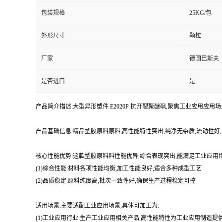
包装规格
25KG/包
外形尺寸
颗粒
厂家
德国巴斯夫
是否进口
是
产品简介描述:大型异形塑件 E2020P 抗开裂聚醚砜,聚焦工业应用应
产品基础信息:精品塑胶原料原料,高性能特性突出,纯净无杂质,流动性
核心性能优势:这款塑胶原料料性能优异,综合表现突出,能满足工业应用
(1)综合性能:材料各项性能均衡,加工性能良好,适合多种成型工艺
(2)品质稳定:原料纯度高,批次一致性好,确保生产过程稳定可控
适用场景:主要适配工业应用场景,具体可加工为:
(1)工业应用行业:生产工业应用相关产品,高性能特性为工业应用制造