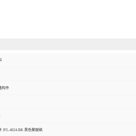
料
路构件
K
JFL-4024-BK 黑色聚醚砜