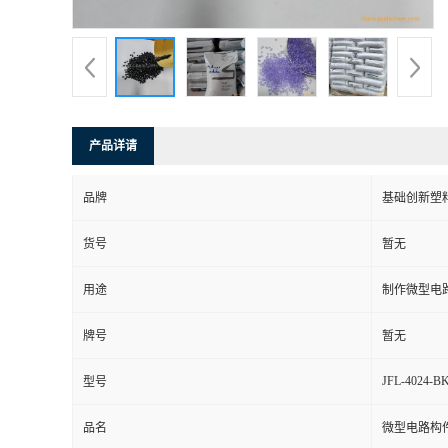
产品详请
品牌
基础创新塑
货号
暂无
用途
制作微型电
牌号
暂无
JFL-4024-B
型号
品名
微型电路构件 