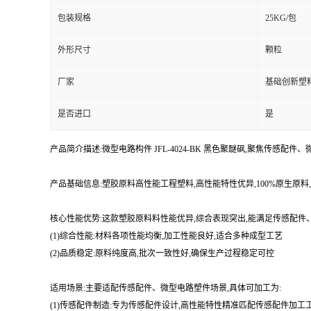
包装规格
25KG/包
外形尺寸
颗粒
厂家
基础创新塑
是否进口
是
产品简介描述:微型电路构件 JFL-4024-BK 黑色聚醚砜,聚焦传感
产品基础信息:塑胶原料高性能工程塑料,高性能特性优异,100%原生
核心性能优势:这款塑胶原料料性能优异,综合表现突出,能满足传感配
(1)综合性能:材料各项性能均衡,加工性能良好,适合多种成型工艺
(2)品质稳定:原料纯度高,批次一致性好,确保生产过程稳定可控
适用场景:主要适配传感配件、微型电路塑件场景,具体可加工为:
(1)传感配件制造:专为传感配件设计,高性能特性精准匹配传感配件加