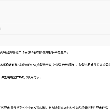
料
配件、微型电路塑件应用场景,高性能特性显著提升产品竞争力
原料,品质稳定可靠,熔融流动均匀,成型精度高,充分满足传感配件、微型电路塑件的高端
件、微型电路塑件场景的使用需求。
工工艺要求,是传感配件企业的优选材料。该制造领域对材料性能和质量稳定性要求很高