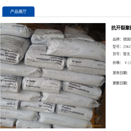
产品展厅
抗开裂聚醚
品牌：
德国
型号：
25K
货号：
暂无
价格：
￥22
发布日期：
更新日期：