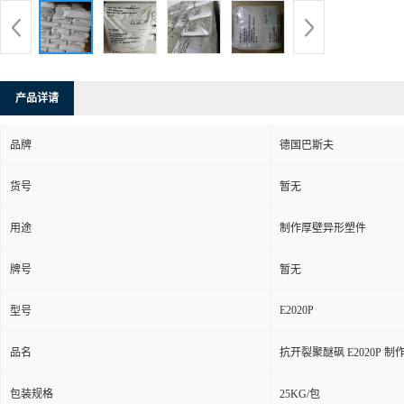
产品详请
品牌
德国巴斯夫
货号
暂无
用途
制作厚壁异形塑件
牌号
暂无
E2020P
型号
品名
抗开裂聚醚砜 E2020P 
包装规格
25KG/包