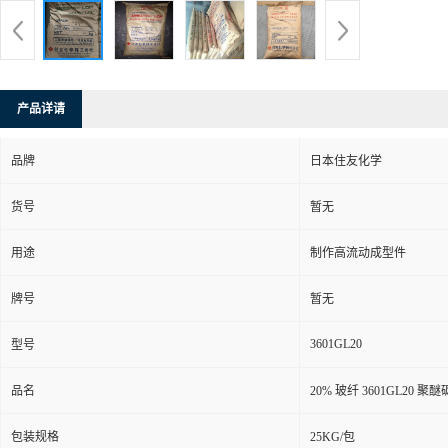
产品详请
品牌
日本住友化学
货号
暂无
用途
制作高流动成型件
牌号
暂无
3601GL20
型号
品名
20% 玻纤 3601GL20 
包装规格
25KG/包