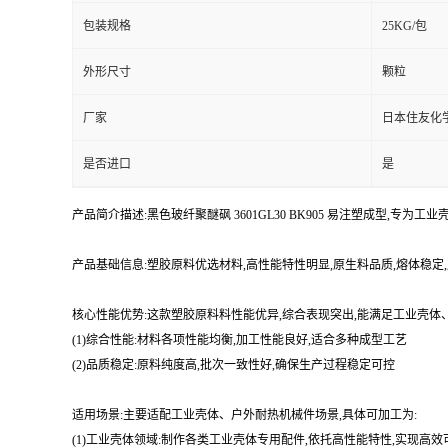
包装规格
25KG/包
外形尺寸
颗粒
厂家
日本住友化
是否进口
是
产品简介描述:黑色玻纤聚醚砜 3601GL30 BK905 易注塑成型,专
产品基础信息:塑胶原料优选材料,高性能特性明显,原生料品质,熔体稳
核心性能优势:这款塑胶原料料性能优异,综合表现突出,能满足工业壳
(1)综合性能:材料各项性能均衡,加工性能良好,适合多种成型工艺
(2)品质稳定:原料纯度高,批次一致性好,确保生产过程稳定可控
适用场景:主要适配工业壳体、户外耐热机械件场景,具体可加工为:
(1)工业壳体领域:制作各类工业壳体专用配件,依托高性能特性,实现