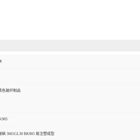
学
黑色玻纤制品
K905
 3601GL30 BK905 易注塑成型