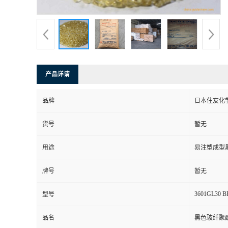
产品详请
品牌
日本住友化
货号
暂无
用途
易注塑成型
牌号
暂无
3601GL30 B
型号
品名
黑色玻纤聚醚砜