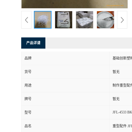
产品详请
品牌
基础创新塑
货号
暂无
用途
制作重型配
牌号
暂无
JFL-4533 B
型号
品名
重型配件 JFL