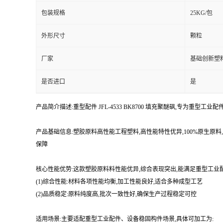
包装规格
25KG/包
外形尺寸
颗粒
厂家
基础创新塑
是否进口
是
产品简介描述:重型配件 JFL-4533 BK8700 填充聚醚砜,专为重型
产品基础信息:塑胶原料高性能工程塑料,高性能特性优异,100%原生
保障
核心性能优势:这款塑胶原料料性能优异,综合表现突出,能满足重型工
(1)综合性能:材料各项性能均衡,加工性能良好,适合多种成型工艺
(2)品质稳定:原料纯度高,批次一致性好,确保生产过程稳定可控
适用场景:主要适配重型工业配件、设备稳固构件场景,具体可加工为: