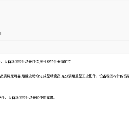
料
工业配件、设备稳固构件场景打造,高性能特性全面加持
原料,品质稳定可靠,熔融流动均匀,成型精度高,充分满足重型工业配件、设备稳固构件的
业配件、设备稳固构件场景的使用需求。