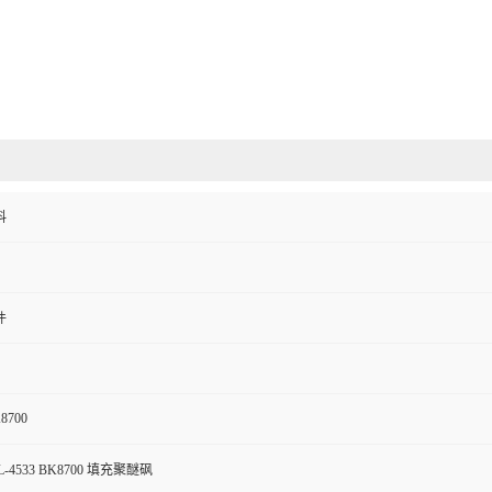
料
件
K8700
-4533 BK8700 填充聚醚砜