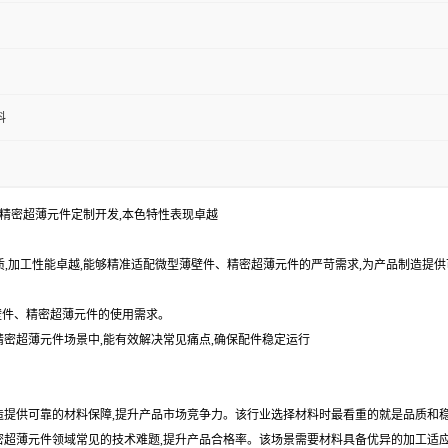
料
壁件、精密超薄元件定制开发,本色特性表现卓越
杂质,加工性能卓越,能够精准适配微型薄壁件、精密超薄元件的严苛需求,为产品制造
壁件、精密超薄元件的使用需求。
、精密超薄元件场景中,能有效解决常见痛点,确保配件稳定运行
制造提供可靠的材料保障,提升产品市场竞争力。该行业选择材料时最看重的就是品质和
精密超薄元件领域常见的技术难题,提升产品合格率。该场景需要材料具备优异的加工适