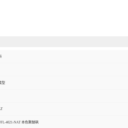
料
成型
AT
FL-4021-NAT 本色聚醚砜