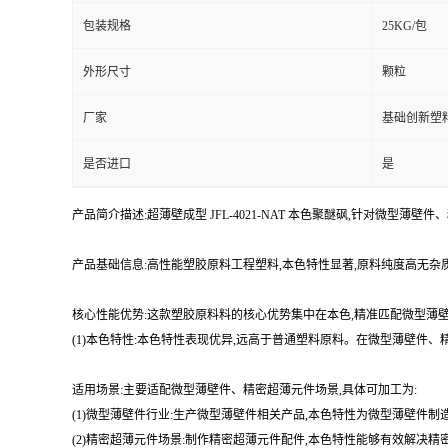
包装规格
25KG/包
外形尺寸
颗粒
厂家
基础创新塑
是否进口
是
产品简介描述:超薄壁成型 JFL-4021-NAT 本色聚醚砜,针对微型薄
产品基础信息:高性能塑胶原料工程塑料,本色特性显著,原料纯度高无
核心性能优势:这款塑胶原料料的核心优势集中在本色,精准匹配微型薄
(1)本色特性:本色特性表现优异,远高于普通塑料原料。在微型薄壁件
适用场景:主要适配微型薄壁件、精密超薄元件场景,具体可加工为:
(1)微型薄壁件行业:生产微型薄壁件相关产品,本色特性为微型薄壁件
(2)精密超薄元件场景:制作精密超薄元件配件,本色特性能够有效解决