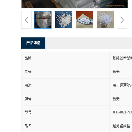
产品详请
品牌
基础创新塑
货号
暂无
用途
用于超薄壁
牌号
暂无
JFL-4021-N
型号
品名
超薄壁成型 J