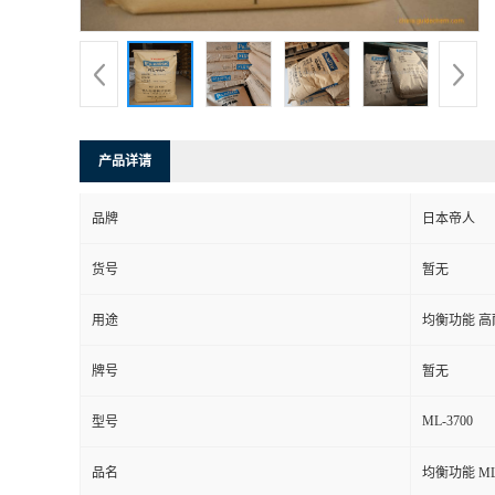
产品详请
品牌
日本帝人
货号
暂无
用途
均衡功能 
牌号
暂无
ML-3700
型号
品名
均衡功能 ML