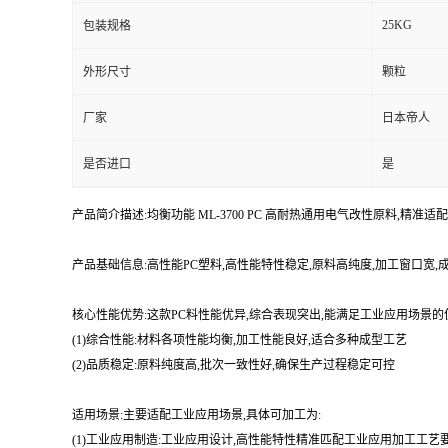
25KG
包装规格
外形尺寸
颗粒
厂家
日本帝人
是否进口
是
产品简介描述:均衡功能 ML-3700 PC 高耐热通用电气改性原料,精准
产品基础信息:高性能PC塑料,高性能特性稳定,原料高纯度,加工窗口宽
核心性能优势:这款PC料性能优异,综合表现突出,能满足工业应用场景
(1)综合性能:材料各项性能均衡,加工性能良好,适合多种成型工艺
(2)品质稳定:原料纯度高,批次一致性好,确保生产过程稳定可控
适用场景:主要适配工业应用场景,具体可加工为:
(1)工业应用制造:工业应用设计,高性能特性精准匹配工业应用加工工