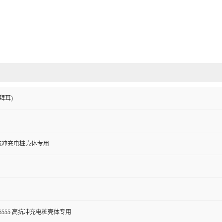
拜耳)
高抗冲充电桩壳体专用
C 6555 高抗冲充电桩壳体专用