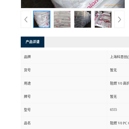
产品详请
品牌
上海科思创(
货号
暂无
用途
阻燃 V0 
牌号
暂无
6555
型号
品名
阻燃 V0 P