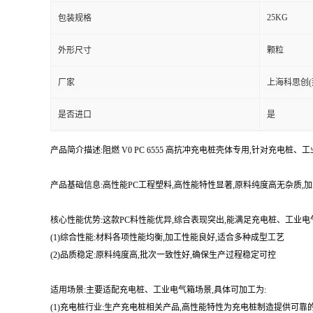
25KG
包装规格
外形尺寸
颗粒
厂家
上海科思创(
是否进口
是
产品简介描述:阻燃 V0 PC 6555 高抗冲充电桩壳体专用,针对充电桩
产品基础信息:高性能PC工程塑料,高性能特性显著,原料纯度高无杂质
核心性能优势:这款PC料性能优异,综合表现突出,能满足充电桩、工业
(1)综合性能:材料各项性能均衡,加工性能良好,适合多种成型工艺
(2)品质稳定:原料纯度高,批次一致性好,确保生产过程稳定可控
适用场景:主要适配充电桩、工业电气箱场景,具体可加工为:
(1)充电桩行业:生产充电桩相关产品,高性能特性为充电桩制造提供可