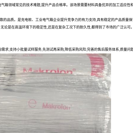
业电气箱领域常见的技术难题,提升产品合格率。该场景需要材料具备优异的加工适应性
靠的品质。是充电桩、工业电气箱企业提升竞争力的有力支持,具有稳定的产品质量保
。无论是在高温环境下的稳定性,还是在复杂工况下的耐久性,都得到了市场的广泛认可
购需求;支持小批量试样服务,先测试再采购,降低采购风险;完善的售后服务体系,质量问