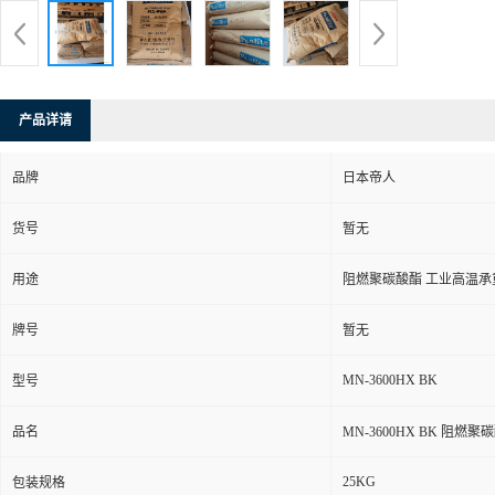
产品详请
品牌
日本帝人
货号
暂无
用途
阻燃聚碳酸酯 工业高温承
牌号
暂无
MN-3600HX BK
型号
品名
MN-3600HX BK 阻
25KG
包装规格