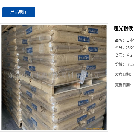
产品展厅
哑光耐候 
品牌：
日本
型号：
25K
货号：
暂无
价格：
￥35
发布日期：
更新日期：